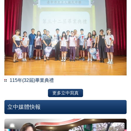
115年(32屆)畢業典禮
更多立中寫真
立中媒體快報