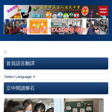
跳
到
主
要
內
容
區
:::
首頁語言翻譯
Select Language
▼
立中閱讀磐石