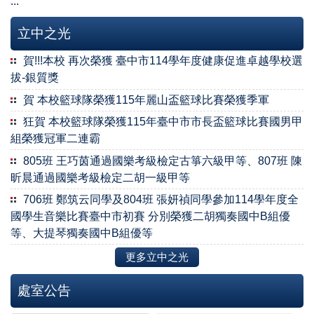
:::
立中之光
賀!!!本校 再次榮獲 臺中市114學年度健康促進卓越學校選
拔-銀質獎
賀 本校籃球隊榮獲115年麗山盃籃球比賽榮獲季軍
狂賀 本校籃球隊榮獲115年臺中市市長盃籃球比賽國男甲
組榮獲冠軍二連霸
805班 王巧茵通過國樂考級檢定古箏六級甲等、807班 陳
昕晨通過國樂考級檢定二胡一級甲等
706班 鄭筑云同學及804班 張妍禎同學參加114學年度全
國學生音樂比賽臺中市初賽 分別榮獲二胡獨奏國中B組優
等、大提琴獨奏國中B組優等
更多立中之光
處室公告