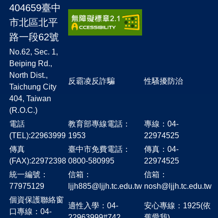
404659臺中
市北區北平
路一段62號
No.62, Sec. 1,
Beiping Rd.,
North Dist.,
反霸凌反詐騙
性騷擾防治
Taichung City
404, Taiwan
(R.O.C.)
電話
教育部專線電話：
專線：04-
(TEL):22963999
1953
22974525
傳真
臺中市免費電話：
傳真：04-
(FAX):22972398
0800-580995
22974525
統一編號：
信箱：
信箱：
77975129
ljjh885@ljjh.tc.edu.tw
nosh@ljjh.tc.edu.tw
個資保護聯絡窗
適性入學：04-
安心專線：1925(依
口專線：04-
22963999#742
舊愛我)