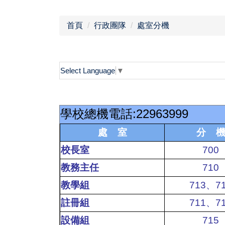
首頁
行政團隊
處室分機
Select Language
▼
學校
總機
電話
:229639
處 室
分 
校長室
700
教務主任
710
教學組
713、7
註冊組
711、7
設備組
715