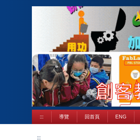
跳
到
主
要
內
容
區
:::
導覽
回首頁
ENG
:::