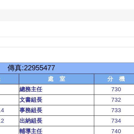
99
傳真
:22955477
機
處 室
分 機
總務主任
730
文書組長
732
14
事務組長
733
12
出納組長
734
輔導主任
740