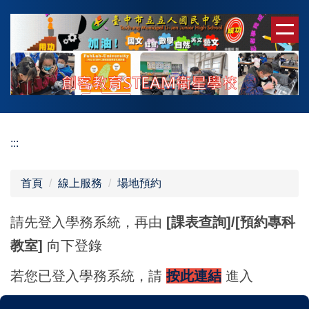
跳
到
主
要
內
容
區
:::
首頁
線上服務
場地預約
請先登入學務系統，再由
[課表查詢]/[預約專科
教室]
向下登錄
若您已登入學務系統，請
按此連結
進入